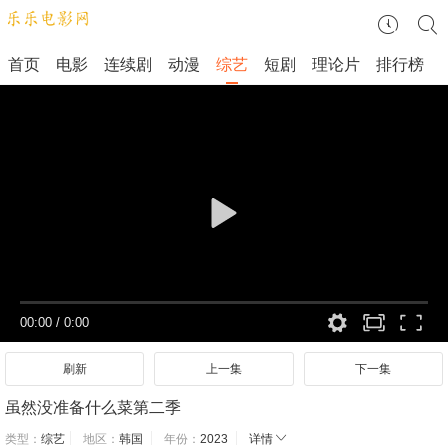
首页
电影
连续剧
动漫
综艺
短剧
理论片
排行榜
00:00
/
0:00
刷新
上一集
下一集
虽然没准备什么菜第二季
类型：
综艺
地区：
韩国
年份：
2023
详情