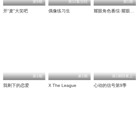
第9期
第12集完结
第1期
开“麦”大笑吧
偶像练习生
耀眼角色番综·耀眼一夏
第1期
第1期
第1期陪看上
我剩下的恋爱
X The League
心动的信号第9季