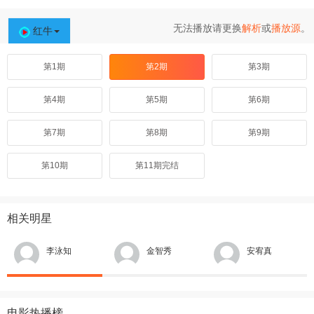
无法播放请更换
解析
或
播放源
。
红牛
第1期
第2期
第3期
第4期
第5期
第6期
第7期
第8期
第9期
第10期
第11期完结
相关明星
李泳知
金智秀
安宥真
电影热播榜