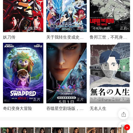
第3集完结
正片
正片
妖刀传
关于我转生变成史莱姆这档事苍海之泪篇-劇場版
鲁邦三世，不死身的血族
正片
正片
正片
奇幻变身大冒险
吞噬星空剧场版，决战原始星
无名人生
×
视频总量：100799 今日更新：143