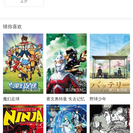
贼团予以残酷无情的重创。原来Z因某件往事而对海贼极度憎恨，此时
正片
他正酝酿一项恐怖计划，势要带领“NEO海军”将新世界的海贼一举歼
灭。他的行动引起海军本部的忌惮，而惨败的路飞等人也将向这个前所
未有的敌人展开新的挑战……
猜你喜欢
第52集完结
第12集完结
第11集完结
魔幻足球
赛文奥特曼 失去记忆
野球少年