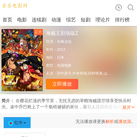
首页
电影
连续剧
动漫
综艺
短剧
理论片
排行榜
正片
海贼王剧场版Z
导演：
长峰达也
年代：
2012
地区：
日本
类型：
动漫电影
主演：
田中真弓,中井和哉,冈村明美,山口胜平,平田广明,
立即播放
正片
简介：
在樱花烂漫的季节里，无忧无虑的草帽海贼团尽情享受快乐时
光。途中乔巴救上了一个魁梧健硕的家伙，最引人注目的是他的右腕装
配了用海楼石做成的机械手腕，凡是触碰过手腕的人均能力尽失。原来
此人便是曾经培养出无数优秀弟子的原海军大将Z（大冢芳忠 配音）。
无法播放请更换
解析
或
播放源
。
红牛
苏醒后的Z得知路飞（田中真弓 配音）等人的身份后反目成仇，与随后
赶来的下属艾伊（筱原凉子 配音）和宾兹（香川照之 配音）对草帽海