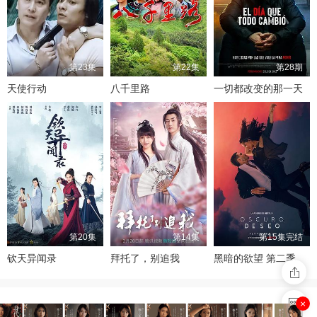
第23集
第22集
第28期
天使行动
八千里路
一切都改变的那一天
第20集
第14集
第15集完结
钦天异闻录
拜托了，别追我
黑暗的欲望 第二季
×
视频总量：100799 今日更新：143