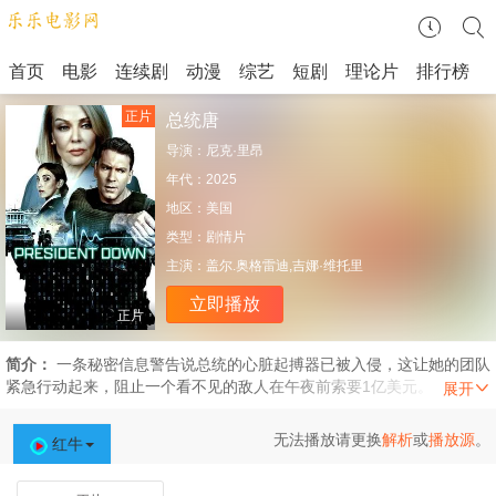
首页
电影
连续剧
动漫
综艺
短剧
理论片
排行榜
正片
总统唐
导演：
尼克·里昂
年代：
2025
地区：
美国
类型：
剧情片
主演：
盖尔.奥格雷迪,吉娜·维托里
立即播放
正片
简介：
一条秘密信息警告说总统的心脏起搏器已被入侵，这让她的团队
紧急行动起来，阻止一个看不见的敌人在午夜前索要1亿美元。
无法播放请更换
解析
或
播放源
。
红牛