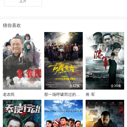
正片
猜你喜欢
第60集
全42集
全39集
老农民
那一场呼啸而过的青春
将·军