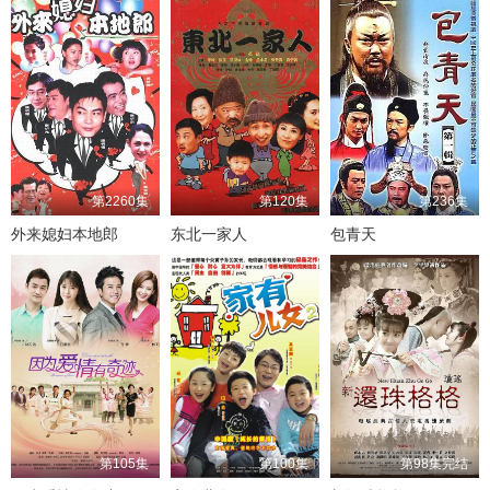
第2260集
第120集
第236集
外来媳妇本地郎
东北一家人
包青天
第105集
第100集
第98集完结