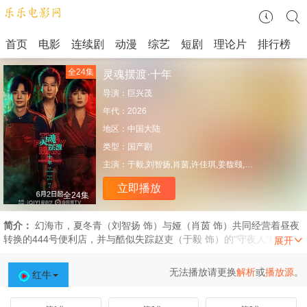
首页
电影
连续剧
动漫
综艺
短剧
理论片
排行榜
全24集
灵魂摆渡·十年
导演：
巨兴茂
年代：
2026
地区：
中国大陆
类型：
国产剧
主演：
于毅,刘智扬,肖茵,许佳琪,姜馥颐,顾振翔,马凡丁,边程,简宇熙,美懿,朱超艺,李羽桐,田广宇,杨子睿,郭信如,涂冰,闫可欣,明子煜,邹敦明,芮佩怡,戴向宇,王艺禅,韩潇珧,贝勒,杨志刚,孙雪宁,陈冠英,黑子,李洛伊
立即播放
全24集
简介：
幻海市，夏冬青（刘智扬 饰）与娅（肖茵 饰）共同经营着昼夜
转换的444号便利店，并与酷似失踪赵吏（于毅 饰）的“守夜人”结成新
搭档，守护人界与灵界的平衡。三人组在平凡日子里化解了多起异事，
然而，一场意外打破了平静……红月当空之际，众人诛灭其阴谋回归现
无法播放请更换
解析
或
播放源
。
红牛
实。幻海市恢复宁静，444号便利店继续营业，但新的异闻已在青石板
路上悄然滋生。