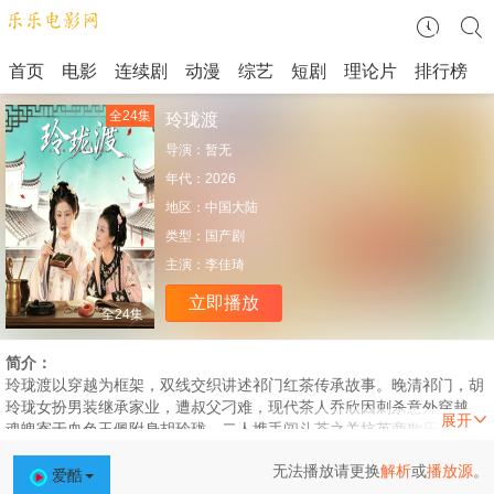
首页
电影
连续剧
动漫
综艺
短剧
理论片
排行榜
全24集
玲珑渡
导演：
暂无
年代：
2026
地区：
中国大陆
类型：
国产剧
主演：
李佳琦
立即播放
全24集
简介：
玲珑渡以穿越为框架，双线交织讲述祁门红茶传承故事。晚清祁门，胡
玲珑女扮男装继承家业，遭叔父刁难，现代茶人乔欣因刺杀意外穿越，
魂魄寄于血色玉佩附身胡玲珑。二人携手闯斗茶之关抗英商欺压改良红
茶，胡玲珑突破...
无法播放请更换
解析
或
播放源
。
爱酷