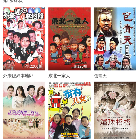
猜你喜欢
第2260集
第120集
第236集
外来媳妇本地郎
东北一家人
包青天