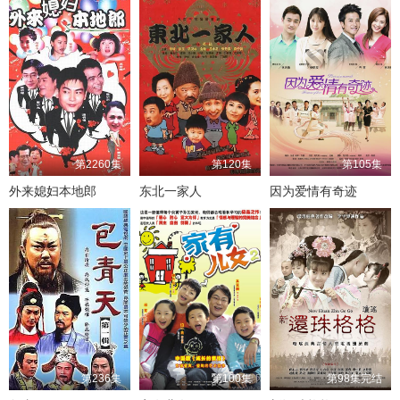
第2260集
第120集
第105集
外来媳妇本地郎
东北一家人
因为爱情有奇迹
第236集
第100集
第98集完结