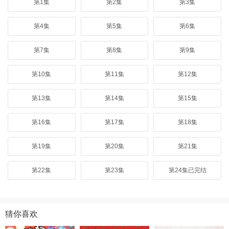
最终乔欣在现代研发玲珑红茶，守护茶业机密，让中国茶文化走向世
第1集
第2集
第3集
界，谱写女性觉醒文化传承与家国情怀的赞歌。
第4集
第5集
第6集
第7集
第8集
第9集
第10集
第11集
第12集
第13集
第14集
第15集
第16集
第17集
第18集
第19集
第20集
第21集
第22集
第23集
第24集已完结
猜你喜欢