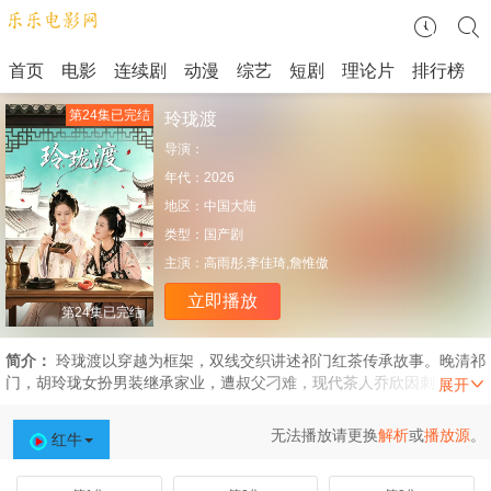
首页
电影
连续剧
动漫
综艺
短剧
理论片
排行榜
第24集已完结
玲珑渡
导演：
年代：
2026
地区：
中国大陆
类型：
国产剧
主演：
高雨彤,李佳琦,詹惟傲
立即播放
第24集已完结
简介：
玲珑渡以穿越为框架，双线交织讲述祁门红茶传承故事。晚清祁
门，胡玲珑女扮男装继承家业，遭叔父刁难，现代茶人乔欣因刺杀意外
穿越，魂魄寄于血色玉佩附身胡玲珑。二人携手闯斗茶之关抗英商欺压
改良红茶，胡玲珑突破性别桎梏创制祁门香，乔欣助其在上海茶会扬
无法播放请更换
解析
或
播放源
。
红牛
名。期间胡玲珑与北洋水师徐知年相知相爱，历经家族纷争家国动荡坚
守茶道。玉佩碎裂乔欣回归现代，却因定情银簪再度穿越助力胡玲珑。