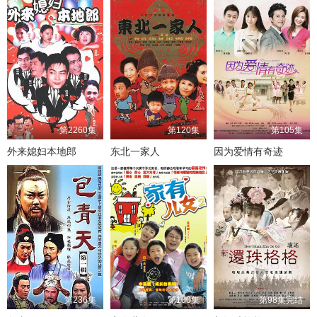
第2260集
第120集
第105集
外来媳妇本地郎
东北一家人
因为爱情有奇迹
第236集
第100集
第98集完结