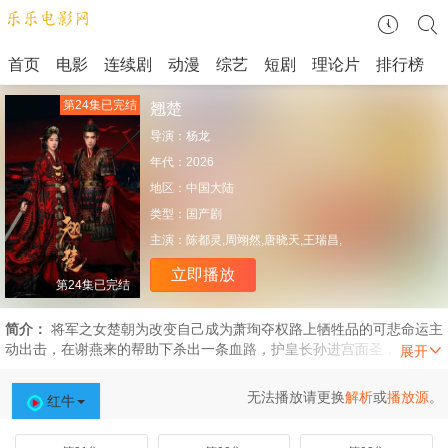
首页
电影
连续剧
动漫
综艺
短剧
理论片
排行榜
第24集已完结
翘楚
导演：
杨龙
年代：
2026
地区：
中国大陆
类型：
国产剧
主演：
陈都灵,周翊然,唐晓天,王瑞昌,
立即播放
第24集已完结
简介：
将军之女楚朝为改变自己成为萧珣夺权路上牺牲品的可悲命运主
动出击，在谢燕来的帮助下杀出一条血路，护皇长孙进宫面圣，御前博
弈，助皇长孙继承皇位，斩断萧珣登基之路。新帝登基，大楚内忧外
患，楚朝携手谢燕来对内巧妙周旋，对外领兵奋战，彻底改变自己的命
无法播放请更换
解析
或
播放源
。
红牛
运，也让大楚百姓摆脱战火离乱的颠沛命运。