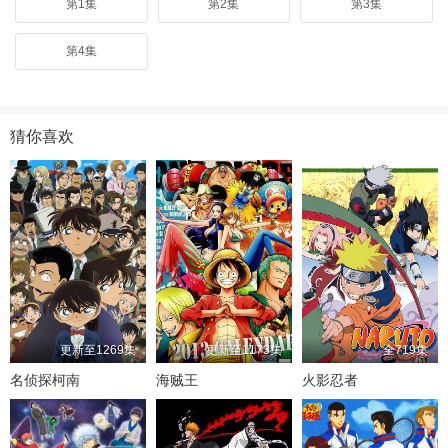
第1集
第2集
第3集
第4集
猜你喜欢
更新至1269集
更新至1173集
全719集
名侦探柯南
海贼王
火影忍者