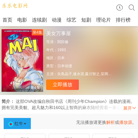
首页
电影
连续剧
动漫
综艺
短剧
理论片
排行榜
第4集
美女万事屋
导演：
関田修
年代：
1993
地区：
日本
类型：
日本动漫
主演：
矢島晶子,速水奨,森川智之,笹岡繁蔵
立即播放
第4集
简介：
这部OVA改编自秋田书店《周刊少年Champion》连载的漫画。
拥有完美美貌、超凡魅力和160以上智商的麻衣陆经营着一家心理咨询
服务机构。作为一名技艺高超的咨询师，她运用自己的独特风格和身体
魅力，为来访者提供感同身受的建议。这部性感喜剧讲述了麻衣如何让
无法播放请更换
解析
或
播放源
。
红牛
每一位来访者“进入状态”，并帮助他们解决问题的故事。