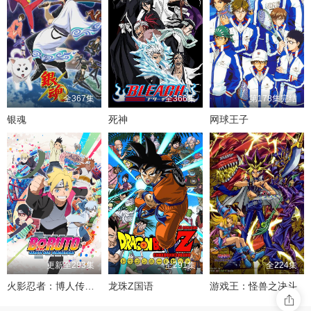
全367集
全366集
第178集完结
银魂
死神
网球王子
更新至293集
全291集
全224集
火影忍者：博人传之次世代继承者
龙珠Z国语
游戏王：怪兽之决斗