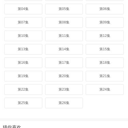
第04集
第05集
第06集
第07集
第08集
第09集
第10集
第11集
第12集
第13集
第14集
第15集
第16集
第17集
第18集
第19集
第20集
第21集
第22集
第23集
第24集
第25集
第26集
猜你喜欢