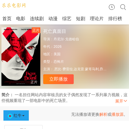
首页
电影
连续剧
动漫
综艺
短剧
理论片
排行榜
正片
死亡真面目
导演：
丹尼尔·戈德哈伯
年代：
2026
地区：
美国
类型：
恐怖片
主演：
,芭比·费雷拉,达克雷.蒙哥马利,乔西·托塔
立即播放
正片
简介：
一名担任网站内容审核员的女子偶然发现了一系列暴力视频，这
些视频重现了一部电影中的死亡场景。
无法播放请更换
解析
或
播放源
。
红牛