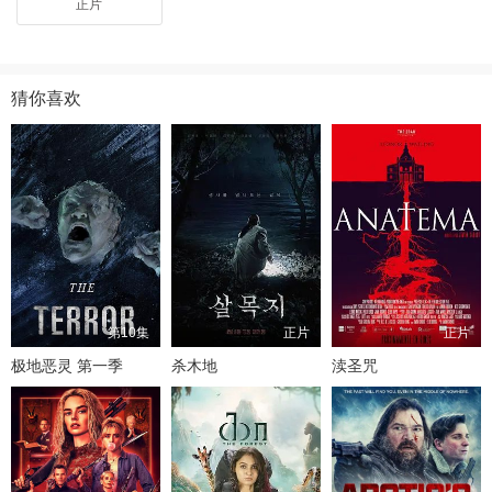
正片
猜你喜欢
第10集
正片
正片
极地恶灵 第一季
杀木地
渎圣咒