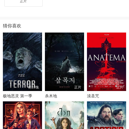
正片
猜你喜欢
第10集
正片
正片
极地恶灵 第一季
杀木地
渎圣咒