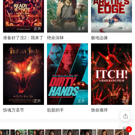
正片
正片
正片
准备好了没2：我来了
绝命深林
极地边缘
正片
正片
正片
惊魂万圣节
肮脏的手
致命瘙痒
×
视频总量：100799 今日更新：143