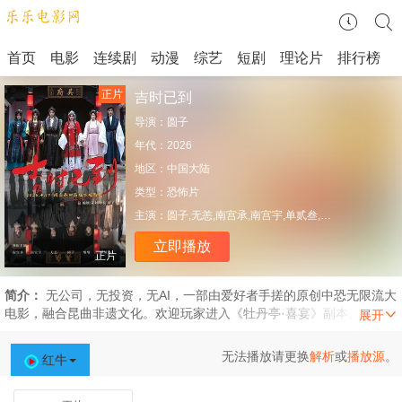
首页
电影
连续剧
动漫
综艺
短剧
理论片
排行榜
正片
吉时已到
导演：
圆子
年代：
2026
地区：
中国大陆
类型：
恐怖片
主演：
圆子,无恙,南宫承,南宫宇,单贰叁,啵啵,灵川,花花,谢居海,吴国庆
立即播放
正片
简介：
无公司，无投资，无AI，一部由爱好者手搓的原创中恐无限流大
电影，融合昆曲非遗文化。欢迎玩家进入《牡丹亭·喜宴》副本。
无法播放请更换
解析
或
播放源
。
红牛