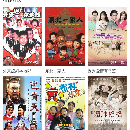
猜你喜欢
第2260集
第120集
第105集
外来媳妇本地郎
东北一家人
因为爱情有奇迹