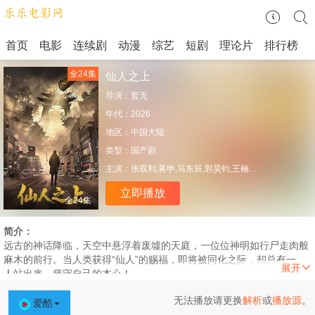
首页
电影
连续剧
动漫
综艺
短剧
理论片
排行榜
全24集
仙人之上
导演：
暂无
年代：
2026
地区：
中国大陆
类型：
国产剧
主演：
张双利,蒋申,马东辰,郭昊钧,王楠楠,杜孙雨妤
立即播放
全24集
简介：
远古的神话降临，天空中悬浮着废墟的天庭，一位位神明如行尸走肉般
麻木的前行。当人类获得“仙人”的赐福，即将被同化之际，却总有一批
人站出来，坚守自己的本心！
无法播放请更换
解析
或
播放源
。
爱酷